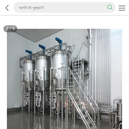
2
/
5