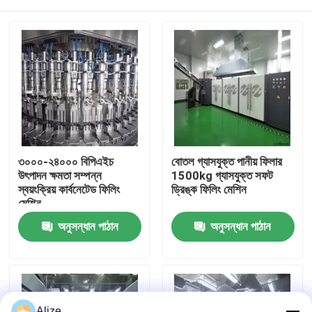
৩০০০-২৪০০০ বিপিএইচ
বোতল গ্যাসযুক্ত পানীয় ফিলার
উৎপাদন ক্ষমতা সম্পন্ন
1500kg গ্যাসযুক্ত সফট
স্বয়ংক্রিয় কার্বনেটেড ফিলিং
ড্রিঙ্ক ফিলিং মেশিন
মেশিন
বাড়ি
অনুসন্ধান পাঠান
অনুসন্ধান পাঠান
পণ্য
ভিডিও
Alize