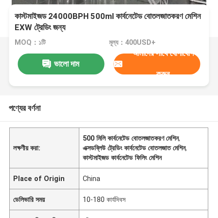
কাস্টমাইজড 24000BPH 500ml কার্বনেটেড বোতলজাতকরণ মেশিন
EXW ট্রেডিং জন্য
MOQ：১টি
মূল্য：400USD+
আমাদের সাথে যোগাযোগ
ভালো দাম
করুন
পণ্যের বর্ণনা
500 মিলি কার্বনেটেড বোতলজাতকরণ মেশিন
,
লক্ষণীয় করা:
এক্সডব্লিউ ট্রেডিং কার্বনেটেড বোতলজাত মেশিন
,
কাস্টমাইজড কার্বনেটেড ফিলিং মেশিন
Place of Origin
China
ডেলিভারি সময়
10-180 কার্যদিবস