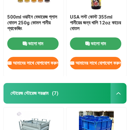
500ml ওয়াইন বেভারেজ গ্লাস
USA লস্ট কোস্ট 355ml
বোতল 250g কোমল পানীয়
পানীয়ের জন্য খালি 12oz কাচের
প্যাকেজিং
বোতল
ভালো দাম
ভালো দাম
আমাদের সাথে যোগাযোগ করুন
আমাদের সাথে যোগাযোগ করুন
স্টোরেজ স্টোরেজ সরঞ্জাম
(7)