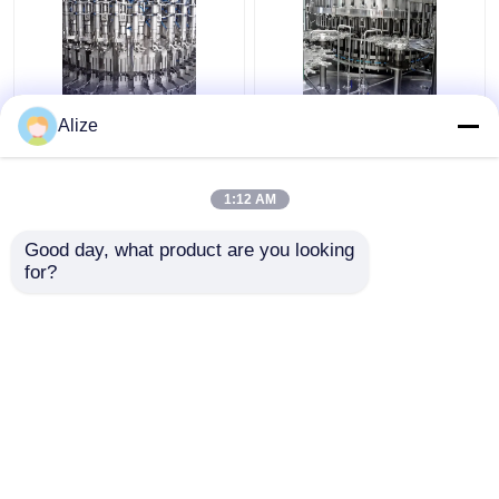
৩০০০-২৪০০০ বিপিএইচ
কাস্টমাইজড 24000BPH
Alize
উৎপাদন ক্ষমতা সম্পন্ন স্বয়ংক্রিয়
500ml কার্বনেটেড
কার্বনেটেড ফিলিং মেশিন
বোতলজাতকরণ মেশিন EXW
ট্রেডিং জন্য
1:12 AM
ভালো দাম
ভালো দাম
Good day, what product are you looking 
for?
আমাদের সাথে যোগাযোগ করুন
আমাদের সাথে যোগাযোগ করুন
আরো দেখুন
বাড়ি
আমাদের সম্পর্কে
আমাদের সাথে যোগাযোগ করুন
Desktop Site
সাইট ম্যাপ
গোপনীয়তা নীতি