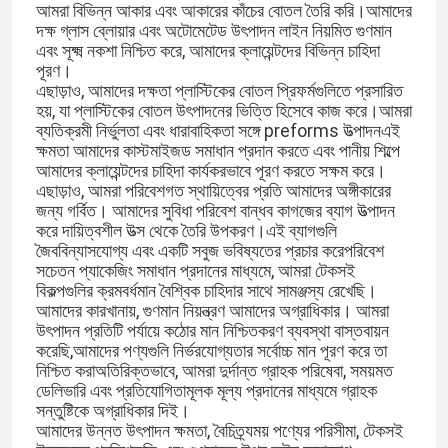
আমরা বিভিন্ন আকার এবং আকারের কাঁচের বোতল তৈরি করি।আমাদের
দক্ষ গ্লাস ব্লোয়ার এবং অটোমেটেড উৎপাদন লাইন নিয়মিত গুণমান
এবং সূক্ষ্ম নকশা নিশ্চিত করে, আমাদের ক্লায়েন্টদের বিভিন্ন চাহিদা
পূরণ।
এছাড়াও, আমাদের দক্ষতা প্লাস্টিকের বোতল প্রিফর্মগুলিতে প্রসারিত
হয়, যা প্লাস্টিকের বোতল উৎপাদনের ভিত্তি হিসেবে কাজ করে।আমরা
ব্যতিক্রমী নির্ভুলতা এবং ধারাবাহিকতা সঙ্গে preforms উত্পাদনএই
ক্ষমতা আমাদের কাস্টমাইজড সমাধান প্রদান করতে এবং পানীয় শিল্পে
আমাদের ক্লায়েন্টদের চাহিদা কার্যকরভাবে পূরণ করতে সক্ষম করে।
এছাড়াও, আমরা পরিবেশগত স্থায়িত্বের প্রতি আমাদের অঙ্গীকারের
জন্য গর্বিত। আমাদের সুবিধা পরিবেশ বান্ধব কাগজের ব্যাগ উত্পাদন
করে দায়িত্বশীল উত্স থেকে তৈরি উপকরণ।এই ব্যাগগুলি
জৈববিন্যাসযোগ্য এবং একটি সবুজ ভবিষ্যতের প্রচার করেপরিবেশ
সচেতন প্যাকেজিং সমাধান প্রদানের মাধ্যমে, আমরা টেকসই
বিকল্পগুলির ক্রমবর্ধমান বৈশ্বিক চাহিদার সাথে সামঞ্জস্য রেখেছি।
আমাদের কারখানায়, গুণমান নিয়ন্ত্রণ আমাদের অগ্রাধিকার। আমরা
উৎপাদন প্রতিটি পর্যায়ে কঠোর মান নিশ্চিতকরণ ব্যবস্থা বাস্তবায়ন
করেছি,আমাদের পণ্যগুলি নির্ভরযোগ্যতার সর্বোচ্চ মান পূরণ করে তা
নিশ্চিত করাঅতিরিক্তভাবে, আমরা দুর্দান্ত গ্রাহক পরিষেবা, সময়মত
ডেলিভারি এবং প্রতিযোগিতামূলক মূল্য প্রদানের মাধ্যমে গ্রাহক
সন্তুষ্টিকে অগ্রাধিকার দিই।
আমাদের উন্নত উৎপাদন ক্ষমতা, বৈচিত্র্যময় পণ্যের পরিসীমা, টেকসই