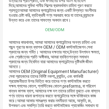
উন্নয়নের প্রতিশ্রুতি, এবং গুণমানের উপর অটল মনোযোগ
দিয়ে,আমাদের সুবিধা পানীয় শিল্পের ক্রমবর্ধমান চাহিদা পূরণ করতে
প্রস্তুতআমরা আমাদের ক্লায়েন্টদের জন্য একটি বিশ্বস্ত অংশীদার
হওয়ার চেষ্টা করি, ব্যতিক্রমী পণ্য সরবরাহ করে যা তাদের ব্র্যান্ডকে
উন্নত করে এবং তাদের সাফল্যে অবদান রাখে।
OEM/ODM
আমাদের কারখানায়, আমরা আমাদের ক্লায়েন্টদের অনন্য চাহিদা এবং
পছন্দ পূরণের জন্য ব্যাপক OEM / ODM কাস্টমাইজেশন সেবা
প্রদানের জন্য গর্বিত। আমাদের দক্ষতার সাথে,উন্নত উৎপাদন ক্ষমতা,
এবং শ্রেষ্ঠত্বের প্রতি অঙ্গীকার, আমরা ব্যক্তিগতকৃত সমাধান
প্রদানের জন্য নিবেদিত যারা আমাদের ক্লায়েন্টদের দৃষ্টিভঙ্গি জীবন
আনতে।
আমাদের OEM (Original Equipment Manufacturer)
সেবা গ্রাহকদের তাদের নির্দিষ্ট নকশা, ব্র্যান্ডিং, এবং কার্যকরী
প্রয়োজনীয়তা উপর ভিত্তি করে তাদের পণ্য কাস্টমাইজ করতে
সক্ষম.গ্লাসের বোতল, প্লাস্টিকের বোতল preforms, বা পরিবেশ
বান্ধব কাগজ ব্যাগ, আমাদের দক্ষ দল তাদের চাহিদা বুঝতে এবং বাস্তব
পণ্য তাদের ধারনা রূপান্তর করতে ক্লায়েন্টদের সঙ্গে ঘনিষ্ঠভাবে কাজ
করে।আমরা আকার সামঞ্জস্য করার নমনীয়তা আছে, আকৃতি, রং,
উপকরণ এবং সমাপ্তি তৈরি করতে কাস্টমাইজড প্যাকেজিং সমাধান যা