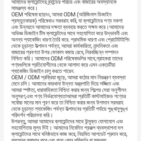
আমাদের ক্লায়েন্টদের ব্র্যান্ডের পরিচয় এবং বাজারের অবস্থানকে
সামঞ্জস্য করে।
OEM পরিষেবা ছাড়াও, আমরা ODM (অরিজিনাল ডিজাইন
প্রস্তুতকারক) পরিষেবাও সরবরাহ করি, যা ক্লায়েন্টদের পণ্য নকশা
এবং উন্নয়নে আমাদের দক্ষতা ব্যবহার করতে সক্ষম করে।আমাদের
অভিজ্ঞ ডিজাইন টিম ক্লায়েন্টদের সাথে সহযোগিতা করে উদ্ভাবনী এবং
অনন্য প্যাকেজিং ধারণা তৈরি করে. প্রাথমিক ধারণা এবং প্রোটোটাইপিং
থেকে চূড়ান্ত উত্পাদন পর্যন্ত, আমরা কার্যকারিতা, নান্দনিকতা এবং
বাজারের প্রবণতা উপর ফোকাস বজায় রেখে, নিরবচ্ছিন্ন সম্পাদন
নিশ্চিত করি। আমাদের ODM পরিষেবাগুলির সাথে,গ্রাহকরা তাদের
পণ্যগুলিকে প্রতিযোগীদের থেকে আলাদা করে এমন একচেটিয়া
প্যাকেজিং ডিজাইন চালু করতে পারেন.
OEM / ODM প্রক্রিয়া জুড়ে, আমরা কঠোর মান নিয়ন্ত্রণ ব্যবস্থা
মেনে চলি। আমাদের কারখানা উন্নত যন্ত্রপাতি দিয়ে সজ্জিত এবং
আমরা স্পষ্টতা, ধারাবাহিকতা নিশ্চিত করার জন্য শিল্পের সেরা অনুশীলন
অনুসরণ,এবং পণ্য নির্ভরযোগ্যতাআমরা প্রতিটি কাস্টমাইজড পণ্যের
সর্বোচ্চ মানের মান পূরণ করে তা নিশ্চিত করার জন্য উপাদান সরবরাহ
থেকে চূড়ান্ত প্যাকেজিং পর্যন্ত উত্পাদনের প্রতিটি পর্যায়ে পুঙ্খানুপুঙ্খ
পরিদর্শন পরিচালনা করি।
উপরন্তু, আমরা আমাদের ক্লায়েন্টদের সাথে উন্মুক্ত যোগাযোগ এবং
সহযোগিতার মূল্য দিই। আমাদের নিবেদিত প্রকল্প ব্যবস্থাপনা দল
ক্লায়েন্টদের সাথে ঘনিষ্ঠভাবে কাজ করে, নিয়মিত আপডেট প্রদান করে,
প্রশ্নের সমাধান করে,এবং পথে কোন পরিবর্তন বা সমন্বয়