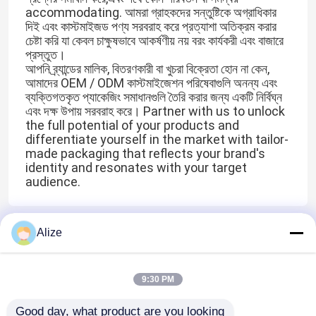
accommodating. আমরা গ্রাহকদের সন্তুষ্টিকে অগ্রাধিকার
দিই এবং কাস্টমাইজড পণ্য সরবরাহ করে প্রত্যাশা অতিক্রম করার
চেষ্টা করি যা কেবল চাক্ষুষভাবে আকর্ষণীয় নয় বরং কার্যকরী এবং বাজারে
প্রস্তুত।
আপনি ব্র্যান্ডের মালিক, বিতরণকারী বা খুচরা বিক্রেতা হোন না কেন,
আমাদের OEM / ODM কাস্টমাইজেশন পরিষেবাগুলি অনন্য এবং
ব্যক্তিগতকৃত প্যাকেজিং সমাধানগুলি তৈরি করার জন্য একটি নির্বিঘ্ন
এবং দক্ষ উপায় সরবরাহ করে। Partner with us to unlock
the full potential of your products and
differentiate yourself in the market with tailor-
made packaging that reflects your brand's
identity and resonates with your target
audience.
বাড়ি
Alize
বাড়ি
আমাদের সম্পর্কে
আমাদের সাথে যোগাযোগ করুন
Desktop Site
সাইট ম্যাপ
গোপনীয়তা নীতি
পণ্য
9:30 PM
Good day, what product are you looking 
ভিডিও
গুণ
খাদ্য পানীয় প্যাকেজিং
চীন কারখানা.Copyright © 2026