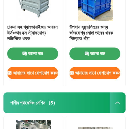
ঢাকনা সহ গ্যালভানাইজড আয়রন
উপাদান হ্যান্ডলিংয়ের জন্য
টার্নওভার বক্স স্ট্যাকযোগ্য
ভাঁজযোগ্য লোহা তারের ধারক
লজিস্টিক ধারক
স্টিল্যাজ খাঁচা
ভালো দাম
ভালো দাম
আমাদের সাথে যোগাযোগ করুন
আমাদের সাথে যোগাযোগ করুন
পানীয় প্যাকেজিং মেশিন
(5)