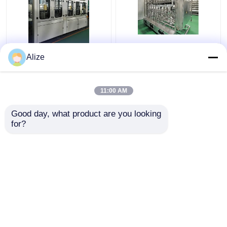
BGF32-8 ক্যাপিং ফাংশন সহ
আল্ট্রা-পরিচ্ছন্ন (এসেপটিক)
Alize
বোতলগুলির জন্য স্বয়ংক্রিয় পানীয়
ফিলিং লাইন 12000-
প্যাকেজিং মেশিন
48000BPH
11:00 AM
ভালো দাম
ভালো দাম
Good day, what product are you looking 
for?
আমাদের সাথে যোগাযোগ করুন
আমাদের সাথে যোগাযোগ করুন
আরো দেখুন
বাড়ি
আমাদের সম্পর্কে
আমাদের সাথে যোগাযোগ করুন
Desktop Site
সাইট ম্যাপ
গোপনীয়তা নীতি