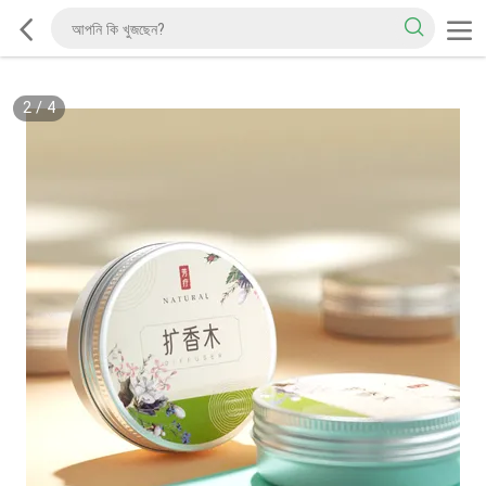
2
/
4