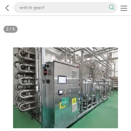
2
/
6