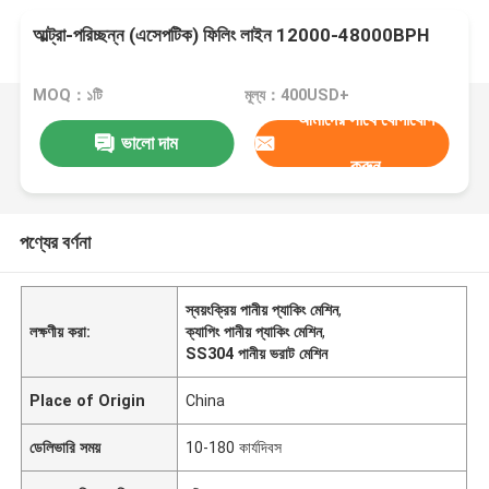
আল্ট্রা-পরিচ্ছন্ন (এসেপটিক) ফিলিং লাইন 12000-48000BPH
MOQ：১টি
মূল্য：400USD+
আমাদের সাথে যোগাযোগ
ভালো দাম
করুন
পণ্যের বর্ণনা
স্বয়ংক্রিয় পানীয় প্যাকিং মেশিন
,
লক্ষণীয় করা:
ক্যাপিং পানীয় প্যাকিং মেশিন
,
SS304 পানীয় ভরাট মেশিন
Place of Origin
China
ডেলিভারি সময়
10-180 কার্যদিবস