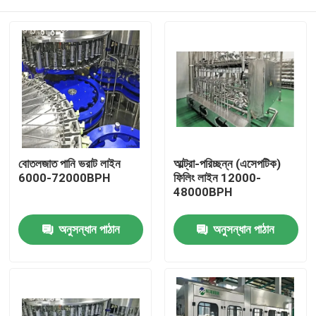
বোতলজাত পানি ভরাট লাইন
আল্ট্রা-পরিচ্ছন্ন (এসেপটিক)
6000-72000BPH
ফিলিং লাইন 12000-
48000BPH
বাড়ি
অনুসন্ধান পাঠান
অনুসন্ধান পাঠান
পণ্য
ভিডিও