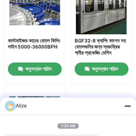
আমাদের সম্পর্কে
কারখানা ভ্রমণ
কাস্টমাইজড কাচের বোতল ফিলিং
BGF32-8 ক্যাপিং ফাংশন সহ
লাইন 5000-36000BPH
বোতলগুলির জন্য স্বয়ংক্রিয়
পানীয় প্যাকেজিং মেশিন
মান নিয়ন্ত্রণ
অনুসন্ধান পাঠান
অনুসন্ধান পাঠান
যোগাযোগ করুন
খবর
Alize
খাদ্য পানীয় প্যাকেজিং
7:25 AM
অ্যালুমিনিয়াম পানীয় প্যাকেজিং